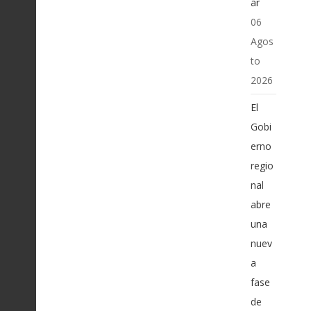
ar
06
Agos
to
2026
El
Gobi
erno
regio
nal
abre
una
nuev
a
fase
de