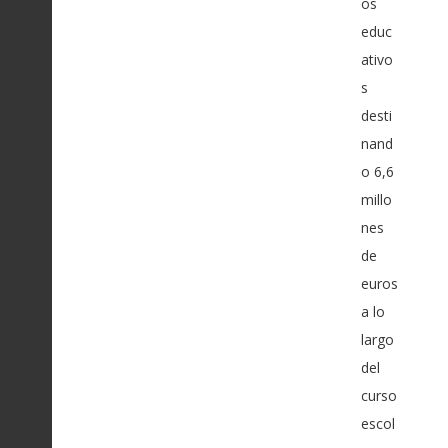
os
educ
ativo
s
desti
nand
o 6,6
millo
nes
de
euros
a lo
largo
del
curso
escol