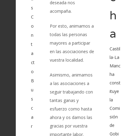
deseada nos
s
acompaña.
h
C
o
Por esto, animamos a
a
todas las personas
n
mayores a participar
t
Castil
en las asociaciones de
a
la-La
vuestra localidad.
ct
Manc
o
ha
Asimismo, animamos
B
const
a las asociaciones a
u
ituye
seguir trabajando con
s
la
tantas ganas y
c
Comi
esfuerzo como hasta
sión
a
ahora y os damos las
de
gracias por vuestra
r
Gobi
importante labor.