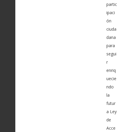
partic
ipaci
ón
ciuda
dana
para
segui
r
enriq
uecie
ndo
la
futur
a Ley
de
Acce