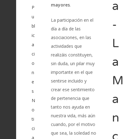
a
mayores
.
P
u
La participación en el
-
bl
día a día de las
ic
asociaciones, en las
L
a
actividades que
ci
realizáis constituyen,
a
o
sin duda, un pilar muy
importante en el que
n
M
sentirse incluido y
e
crear ese sentimiento
s
a
de pertenencia que
N
tanto nos ayuda en
o
n
nuestra vida, más aún
ti
cuando, por el motivo
ci
c
que sea, la soledad no
a