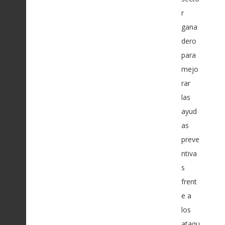
r
gana
dero
para
mejo
rar
las
ayud
as
preve
ntiva
s
frent
e a
los
ataqu