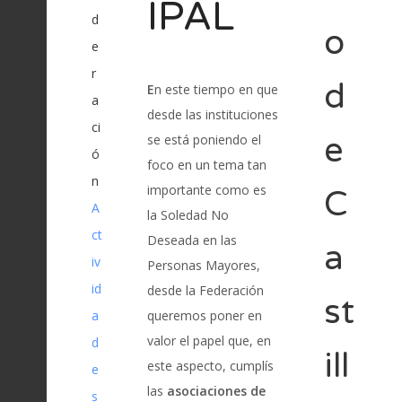
IPAL
d
o
e
r
d
E
n este tiempo en que
a
desde las instituciones
ci
e
se está poniendo el
ó
foco en un tema tan
n
importante como es
C
A
la Soledad No
ct
Deseada en las
a
iv
Personas Mayores,
id
desde la Federación
st
a
queremos poner en
valor el papel que, en
d
ill
este aspecto, cumplís
e
las
asociaciones de
s