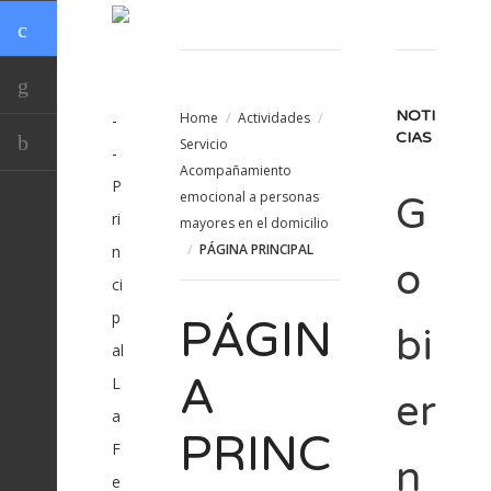
NOTI
Home
/
Actividades
/
-
CIAS
Servicio
-
Acompañamiento
P
emocional a personas
G
ri
mayores en el domicilio
/
PÁGINA PRINCIPAL
n
o
ci
p
PÁGIN
bi
al
A
L
er
a
PRINC
F
n
e