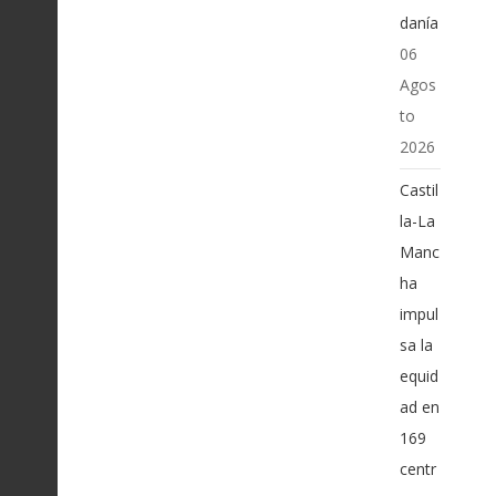
danía
06
Agos
to
2026
Castil
la-La
Manc
ha
impul
sa la
equid
ad en
169
centr